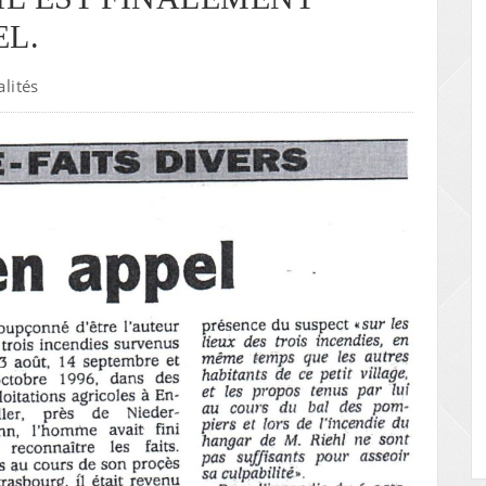
EL.
alités