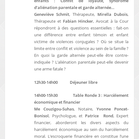
enfants : Conflit de loyauté, syndrome
d’aliénation parentale et garde alternée…
Geneviève Schmit
, Thérapeute,
Mirella Dubois
,
Thérapeute et
Fabian Hincker
, Avocat à la Cour
répondront à des questions essentielles : fait-on
une différence entre enfant témoin et enfant
victime de violences conjugales ? Où se situe la
limite entre conflit et violence au sein de la famille ?
En quoi la garde alternée peut-elle être contre-
indiquée ? L’aliénation parentale peut-elle devenir
une arme fatale ?
12h30-14h00 Déjeuner libre
14h00-15h30 Table Ronde 3 : Harcèlement
économique et financier
Me Couzigou-Suhas
, Notaire,
Yvonne Poncet-
Bonisol
, Psychologue, et
Patrice Rond
, Expert
financier, aborderont les divers aspects du
harcèlement économique au sein du harcèlement
moral. L’escroquerie financière en constitue l’une