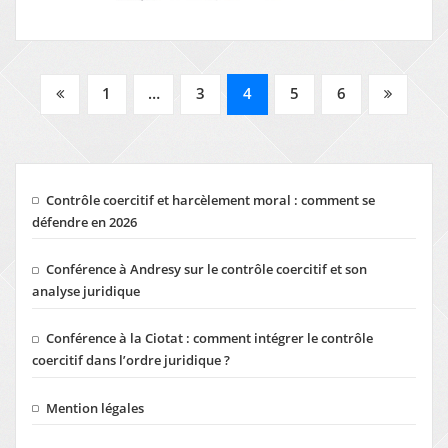
PAGINATION
1
…
3
4
5
6
DES
PUBLICATIONS
Contrôle coercitif et harcèlement moral : comment se
défendre en 2026
Conférence à Andresy sur le contrôle coercitif et son
analyse juridique
Conférence à la Ciotat : comment intégrer le contrôle
coercitif dans l’ordre juridique ?
Mention légales